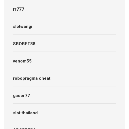
rr777
slotwangi
SBOBET88
venom55
robopragma cheat
gacor77
slot thailand