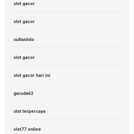
slot gacor
slot gacor
sultanlido
slot gacor
slot gacor hari ini
garuda62
slot terpercaya
slot77 online