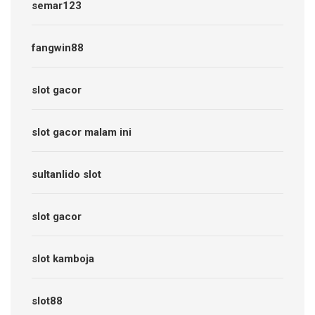
semar123
fangwin88
slot gacor
slot gacor malam ini
sultanlido slot
slot gacor
slot kamboja
slot88