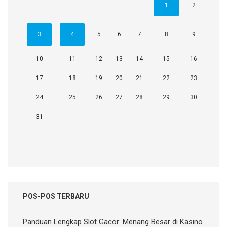
1
2
3
4
5
6
7
8
9
10
11
12
13
14
15
16
17
18
19
20
21
22
23
24
25
26
27
28
29
30
31
POS-POS TERBARU
Panduan Lengkap Slot Gacor: Menang Besar di Kasino