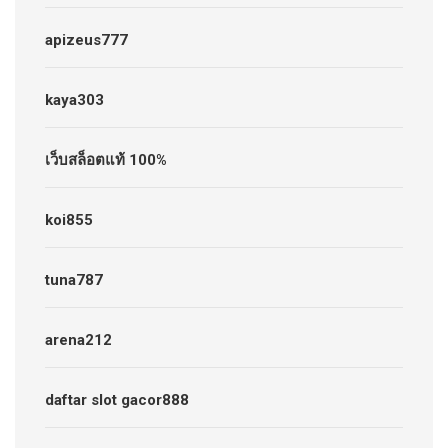
apizeus777
kaya303
เว็บสล็อตแท้ 100%
koi855
tuna787
arena212
daftar slot gacor888