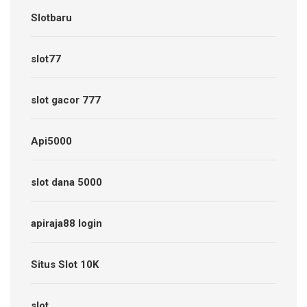
Slotbaru
slot77
slot gacor 777
Api5000
slot dana 5000
apiraja88 login
Situs Slot 10K
slot