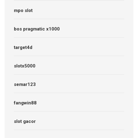
mpo slot
bos pragmatic x1000
target4d
slotx5000
semar123
fangwin88
slot gacor