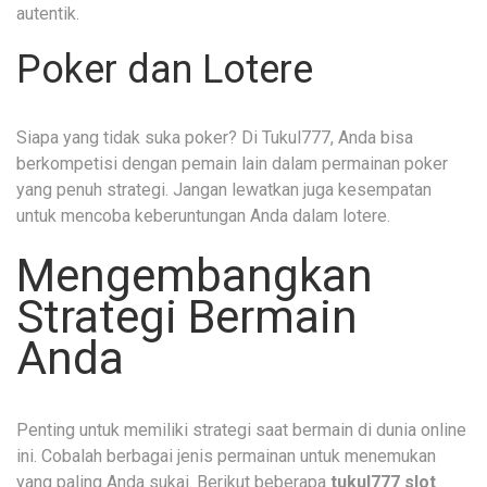
autentik.
Poker dan Lotere
Siapa yang tidak suka poker? Di Tukul777, Anda bisa
berkompetisi dengan pemain lain dalam permainan poker
yang penuh strategi. Jangan lewatkan juga kesempatan
untuk mencoba keberuntungan Anda dalam lotere.
Mengembangkan
Strategi Bermain
Anda
Penting untuk memiliki strategi saat bermain di dunia online
ini. Cobalah berbagai jenis permainan untuk menemukan
yang paling Anda sukai. Berikut beberapa
tukul777 slot