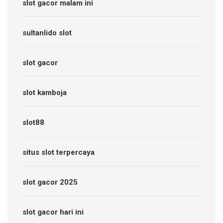
slot gacor malam ini
sultanlido slot
slot gacor
slot kamboja
slot88
situs slot terpercaya
slot gacor 2025
slot gacor hari ini