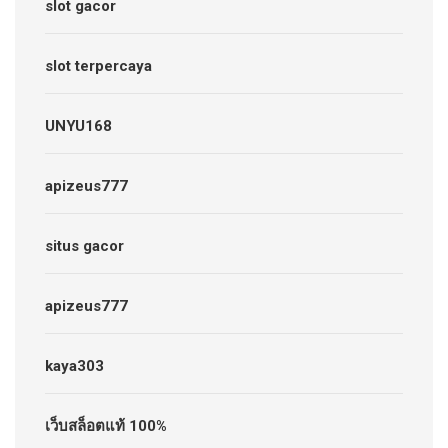
slot gacor
slot terpercaya
UNYU168
apizeus777
situs gacor
apizeus777
kaya303
เว็บสล็อตแท้ 100%