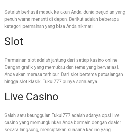
Setelah berhasil masuk ke akun Anda, dunia perjudian yang
penuh warna menanti di depan. Berikut adalah beberapa
kategori permainan yang bisa Anda nikmati:
Slot
Permainan slot adalah jantung dari setiap kasino online.
Dengan grafik yang memukau dan tema yang bervariasi,
Anda akan merasa terhibur. Dari slot bertema petualangan
hingga slot klasik, Tukul777 punya semuanya.
Live Casino
Salah satu keunggulan Tukul777 adalah adanya opsi live
casino yang memungkinkan Anda bermain dengan dealer
secara langsung, menciptakan suasana kasino yang