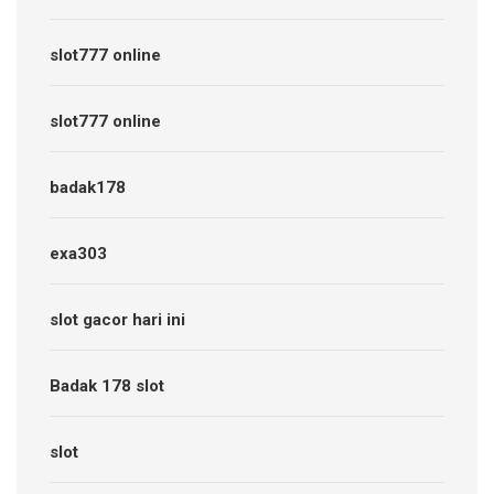
slot777 online
slot777 online
badak178
exa303
slot gacor hari ini
Badak 178 slot
slot