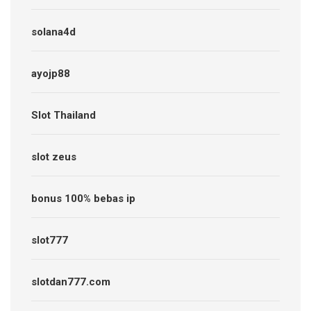
solana4d
ayojp88
Slot Thailand
slot zeus
bonus 100% bebas ip
slot777
slotdan777.com