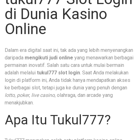
di Dunia Kasino
Online
Dalam era digital saat ini, tak ada yang lebih menyenangkan
daripada
mengikuti judi online
yang menawarkan berbagai
permainan inovatif. Salah satu cara untuk mulai bermain
adalah melalui
tukul777 slot login
. Saat Anda melakukan
login di platform ini, Anda tidak hanya mendapatkan akses
ke berbagai slot, tetapi juga ke dunia yang penuh dengan
lotto
,
poker
,
live casino
, olahraga, dan arcade yang
menakjubkan.
Apa Itu Tukul777?