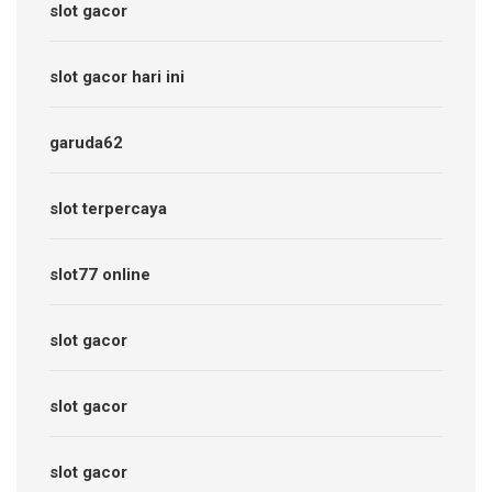
slot gacor
slot gacor hari ini
garuda62
slot terpercaya
slot77 online
slot gacor
slot gacor
slot gacor