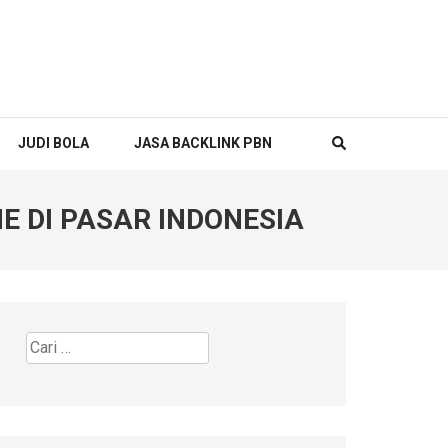
JUDI BOLA
JASA BACKLINK PBN
E DI PASAR INDONESIA
Cari
untuk: