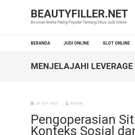
Lompat
ke
BEAUTYFILLER.NET
konten
Bocoran Berita Paling Populer Tentang Situs Judi Online
(Tekan
Enter)
BERANDA
JUDI ONLINE
SLOT ONLINE
MENJELAJAHI LEVERAGE D
24 SEP 2025
ADMIN
Pengoperasian Sit
Konteks Sosial da