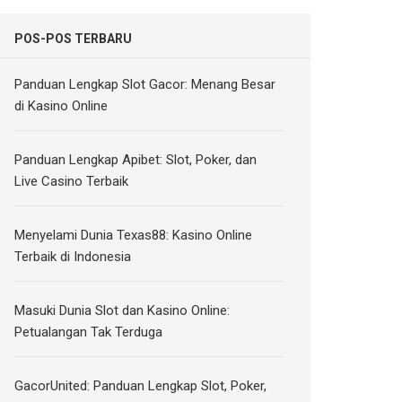
POS-POS TERBARU
Panduan Lengkap Slot Gacor: Menang Besar
di Kasino Online
Panduan Lengkap Apibet: Slot, Poker, dan
Live Casino Terbaik
Menyelami Dunia Texas88: Kasino Online
Terbaik di Indonesia
Masuki Dunia Slot dan Kasino Online:
Petualangan Tak Terduga
GacorUnited: Panduan Lengkap Slot, Poker,