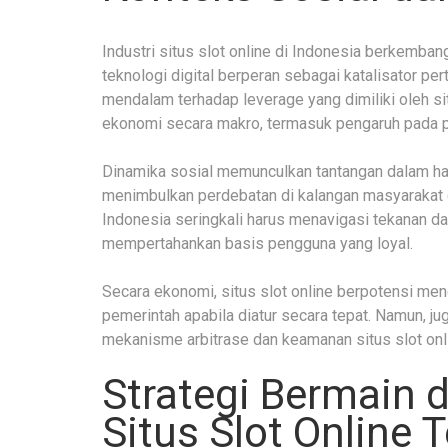
Industri situs slot online di Indonesia berkemba
teknologi digital berperan sebagai katalisator 
mendalam terhadap leverage yang dimiliki oleh si
ekonomi secara makro, termasuk pengaruh pada p
Dinamika sosial memunculkan tantangan dalam hal
menimbulkan perdebatan di kalangan masyarakat d
Indonesia seringkali harus menavigasi tekanan da
mempertahankan basis pengguna yang loyal.
Secara ekonomi, situs slot online berpotensi me
pemerintah apabila diatur secara tepat. Namun, jug
mekanisme arbitrase dan keamanan situs slot onli
Strategi Bermain
Situs Slot Online 