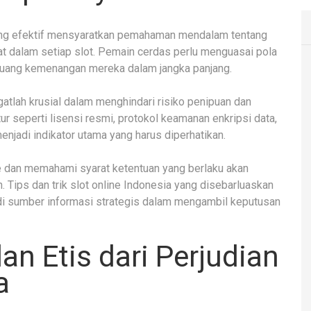
yang efektif mensyaratkan pemahaman mendalam tentang
t dalam setiap slot. Pemain cerdas perlu menguasai pola
uang kemenangan mereka dalam jangka panjang.
gatlah krusial dalam menghindari risiko penipuan dan
ur seperti lisensi resmi, protokol keamanan enkripsi data,
enjadi indikator utama yang harus diperhatikan.
ne dan memahami syarat ketentuan yang berlaku akan
ips dan trik slot online Indonesia yang disebarluaskan
di sumber informasi strategis dalam mengambil keputusan
n Etis dari Perjudian
a