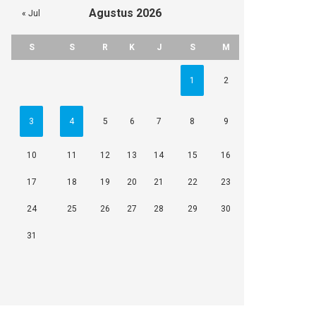
Agustus 2026
« Jul
S
S
R
K
J
S
M
1
2
3
4
5
6
7
8
9
10
11
12
13
14
15
16
17
18
19
20
21
22
23
24
25
26
27
28
29
30
31