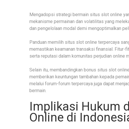
Mengadopsi strategi bermain situs slot online 
mekanisme permainan dan volatilitas yang meleka
dan pengelolaan modal demi mengoptimalkan pel
Panduan memilih situs slot online terpercaya san
memastikan keamanan transaksi finansial. Fitur-fit
serta reputasi dalam komunitas perjudian online m
Selain itu, membandingkan bonus situs slot onli
memberikan keuntungan tambahan kepada pemain. T
melalui forum-forum terpercaya juga dapat menja
bermain.
Implikasi Hukum da
Online di Indonesi