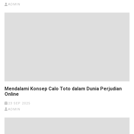
ADMIN
Mendalami Konsep Calo Toto dalam Dunia Perjudian
Online
23 SEP 2025
ADMIN