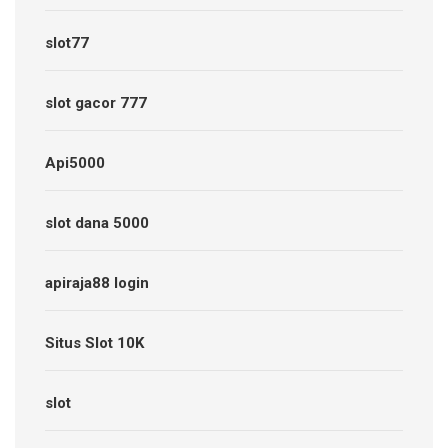
slot77
slot gacor 777
Api5000
slot dana 5000
apiraja88 login
Situs Slot 10K
slot