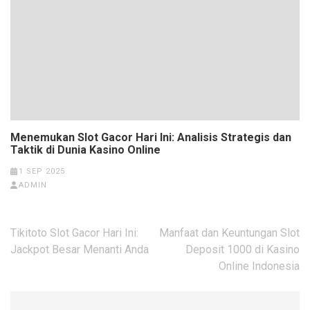
Menemukan Slot Gacor Hari Ini: Analisis Strategis dan
Taktik di Dunia Kasino Online
1 SEP 2025
ADMIN
Navigasi
Tikitoto Slot Gacor Hari Ini:
Manfaat dan Keuntungan Slot
pos
Jackpot Besar Menanti Anda
Deposit 1000 di Kasino
Online Indonesia