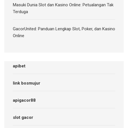
Masuki Dunia Slot dan Kasino Online: Petualangan Tak
Terduga
GacorUnited: Panduan Lengkap Slot, Poker, dan Kasino
Online
apibet
link bosmujur
apigacor88
slot gacor