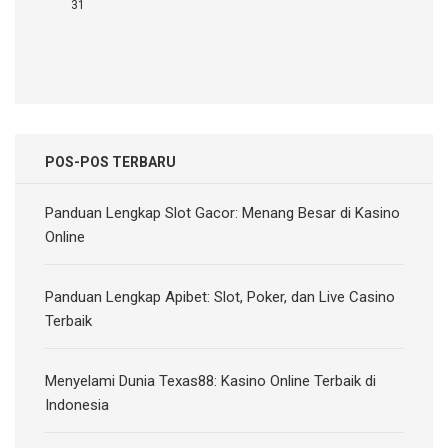
31
POS-POS TERBARU
Panduan Lengkap Slot Gacor: Menang Besar di Kasino
Online
Panduan Lengkap Apibet: Slot, Poker, dan Live Casino
Terbaik
Menyelami Dunia Texas88: Kasino Online Terbaik di
Indonesia