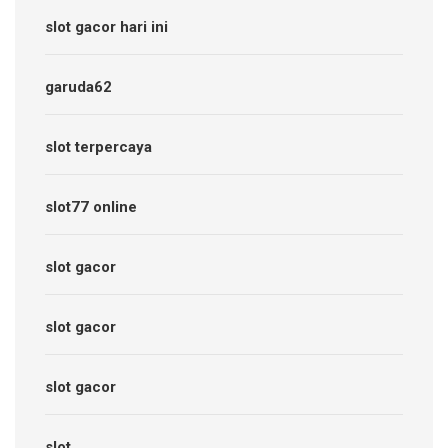
slot gacor hari ini
garuda62
slot terpercaya
slot77 online
slot gacor
slot gacor
slot gacor
slot