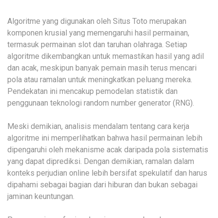
Algoritme yang digunakan oleh Situs Toto merupakan
komponen krusial yang memengaruhi hasil permainan,
termasuk permainan slot dan taruhan olahraga. Setiap
algoritme dikembangkan untuk memastikan hasil yang adil
dan acak, meskipun banyak pemain masih terus mencari
pola atau ramalan untuk meningkatkan peluang mereka.
Pendekatan ini mencakup pemodelan statistik dan
penggunaan teknologi random number generator (RNG).
Meski demikian, analisis mendalam tentang cara kerja
algoritme ini memperlihatkan bahwa hasil permainan lebih
dipengaruhi oleh mekanisme acak daripada pola sistematis
yang dapat diprediksi. Dengan demikian, ramalan dalam
konteks perjudian online lebih bersifat spekulatif dan harus
dipahami sebagai bagian dari hiburan dan bukan sebagai
jaminan keuntungan.