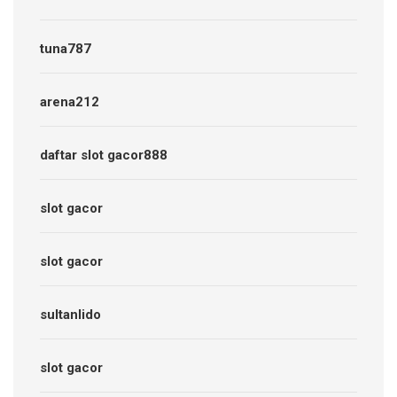
tuna787
arena212
daftar slot gacor888
slot gacor
slot gacor
sultanlido
slot gacor