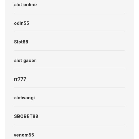
slot online
odin55
Slot88
slot gacor
rr777
slotwangi
SBOBET88
venom55