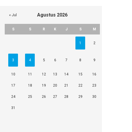
Agustus 2026
« Jul
S
S
R
K
J
S
M
1
2
3
4
5
6
7
8
9
10
11
12
13
14
15
16
17
18
19
20
21
22
23
24
25
26
27
28
29
30
31