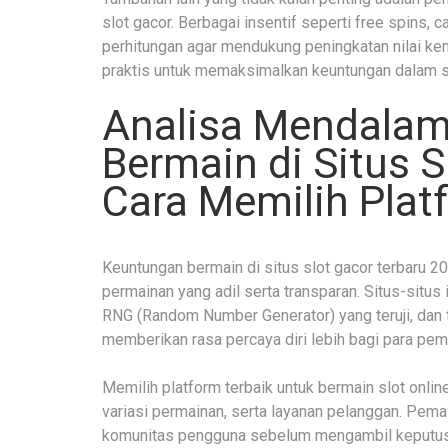
slot gacor. Berbagai insentif seperti free spins,
perhitungan agar mendukung peningkatan nilai kem
praktis untuk memaksimalkan keuntungan dalam s
Analisa Mendalam
Bermain di Situs S
Cara Memilih Plat
Keuntungan bermain di situs slot gacor terbaru
permainan yang adil serta transparan. Situs-situs 
RNG (Random Number Generator) yang teruji, dan ti
memberikan rasa percaya diri lebih bagi para pem
Memilih platform terbaik untuk bermain slot onlin
variasi permainan, serta layanan pelanggan. Pema
komunitas pengguna sebelum mengambil keputusa