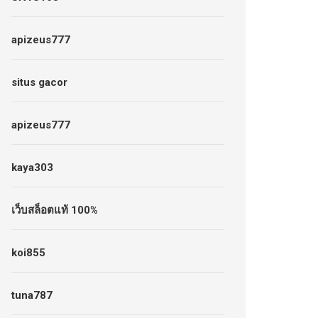
apizeus777
situs gacor
apizeus777
kaya303
เว็บสล็อตแท้ 100%
koi855
tuna787