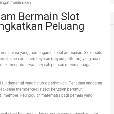
angat menjanjikan.
alam Bermain Slot
ingkatkan Peluang
lemen utama yang memengaruhi hasil permainan. Salah satu
pemahaman pola pembayaran (payout patterns) yang ada di
 untuk mengobservasi sejarah putaran mesin sebagai
 fundamental yang harus diperhatikan. Penataan anggaran
bijaksana memperkecil risiko kerugian beruntun.
dal memberi keunggulan matematis bagi pemain yang
manfaatan fitur bonus dan promosi yang ditawarkan situs