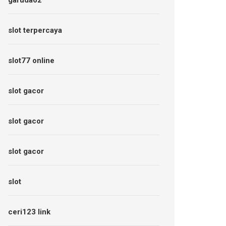
slot terpercaya
slot77 online
slot gacor
slot gacor
slot gacor
slot
ceri123 link