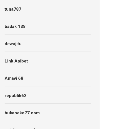
tuna787
badak 138
dewajitu
Link Apibet
Amavi 68
republik62
bukaneko77.com