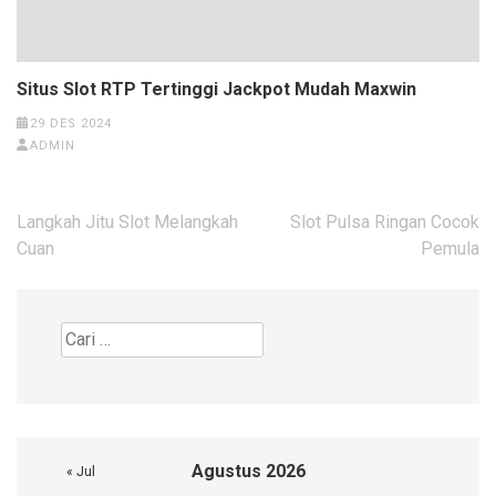
Situs Slot RTP Tertinggi Jackpot Mudah Maxwin
29 DES 2024
ADMIN
Navigasi
Langkah Jitu Slot Melangkah
Slot Pulsa Ringan Cocok
pos
Cuan
Pemula
Cari
untuk:
Agustus 2026
« Jul