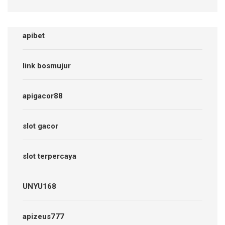
apibet
link bosmujur
apigacor88
slot gacor
slot terpercaya
UNYU168
apizeus777