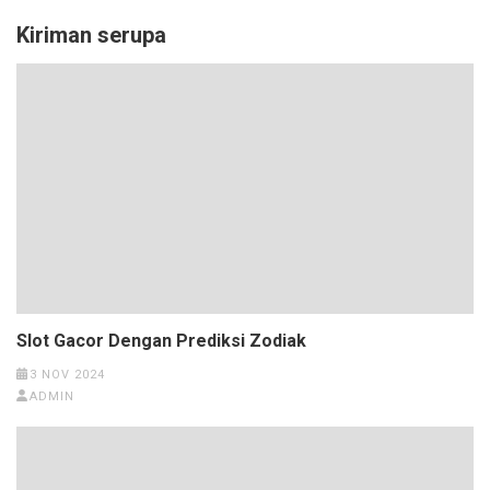
Kiriman serupa
Slot Gacor Dengan Prediksi Zodiak
3 NOV 2024
ADMIN