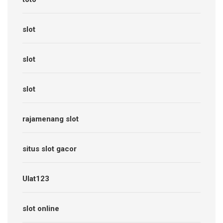
slot
slot
slot
rajamenang slot
situs slot gacor
Ulat123
slot online