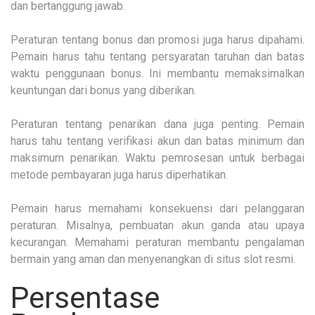
dan bertanggung jawab.
Peraturan tentang bonus dan promosi juga harus dipahami.
Pemain harus tahu tentang persyaratan taruhan dan batas
waktu penggunaan bonus. Ini membantu memaksimalkan
keuntungan dari bonus yang diberikan.
Peraturan tentang penarikan dana juga penting. Pemain
harus tahu tentang verifikasi akun dan batas minimum dan
maksimum penarikan. Waktu pemrosesan untuk berbagai
metode pembayaran juga harus diperhatikan.
Pemain harus memahami konsekuensi dari pelanggaran
peraturan. Misalnya, pembuatan akun ganda atau upaya
kecurangan. Memahami peraturan membantu pengalaman
bermain yang aman dan menyenangkan di situs slot resmi.
Persentase