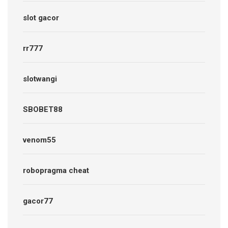
slot gacor
rr777
slotwangi
SBOBET88
venom55
robopragma cheat
gacor77