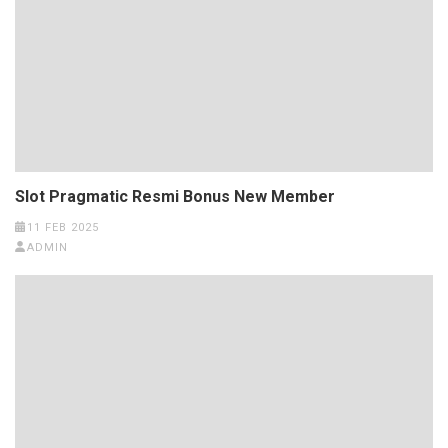
Slot Pragmatic Resmi Bonus New Member
11 FEB 2025
ADMIN