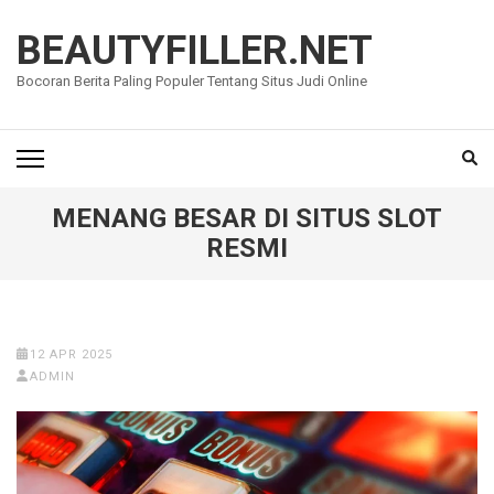
Lompat
ke
BEAUTYFILLER.NET
konten
Bocoran Berita Paling Populer Tentang Situs Judi Online
(Tekan
Enter)
MENANG BESAR DI SITUS SLOT
RESMI
12 APR 2025
ADMIN