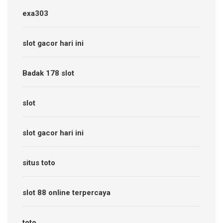
exa303
slot gacor hari ini
Badak 178 slot
slot
slot gacor hari ini
situs toto
slot 88 online terpercaya
toto