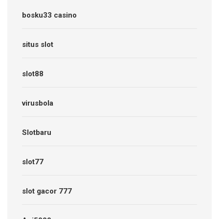
bosku33 casino
situs slot
slot88
virusbola
Slotbaru
slot77
slot gacor 777