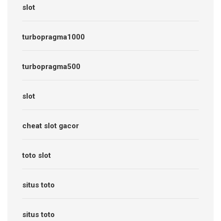
slot
turbopragma1000
turbopragma500
slot
cheat slot gacor
toto slot
situs toto
situs toto