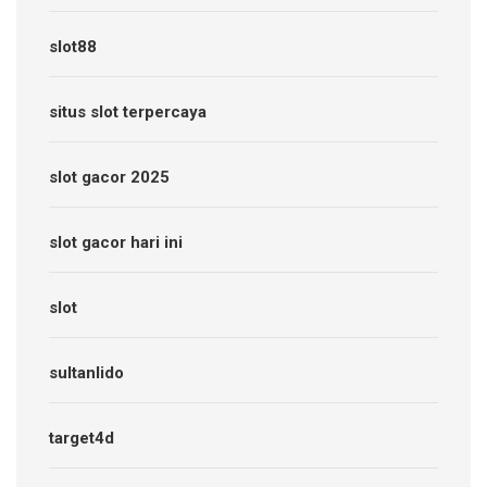
slot88
situs slot terpercaya
slot gacor 2025
slot gacor hari ini
slot
sultanlido
target4d