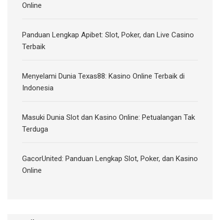
Online
Panduan Lengkap Apibet: Slot, Poker, dan Live Casino
Terbaik
Menyelami Dunia Texas88: Kasino Online Terbaik di
Indonesia
Masuki Dunia Slot dan Kasino Online: Petualangan Tak
Terduga
GacorUnited: Panduan Lengkap Slot, Poker, dan Kasino
Online