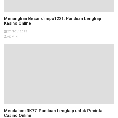
Menangkan Besar di mpo1221: Panduan Lengkap
Kasino Online
27 NOV 2025
ADMIN
Mendalami RK77: Panduan Lengkap untuk Pecinta
Casino Online