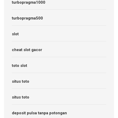
turbopragma1000
turbopragma500
slot
cheat slot gacor
toto slot
situs toto
situs toto
deposit pulsa tanpa potongan