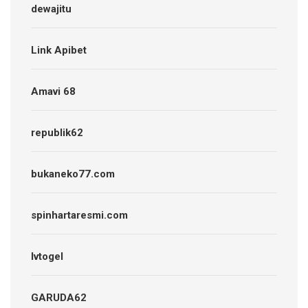
dewajitu
Link Apibet
Amavi 68
republik62
bukaneko77.com
spinhartaresmi.com
lvtogel
GARUDA62