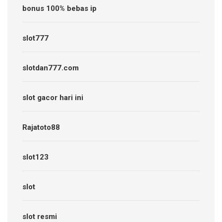
bonus 100% bebas ip
slot777
slotdan777.com
slot gacor hari ini
Rajatoto88
slot123
slot
slot resmi