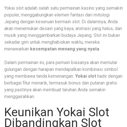
Yokai slot adalah salah satu permainan kasino yang semakin
populer, menggabungkan elemen fantasi dari mitologi
Jepang dengan keseruan bermain slot. Di dalamnya, Anda
akan menemukan desain yang kaya, animasi yang halus, dan
musik yang menggambarkan budaya Jepang. Slot ini bukan
sekadar gim untuk menghabiskan waktu; mereka
menawarkan
kesempatan menang yang nyata
.
Dalam permainan ini, para pemain biasanya akan memutar
gulungan dengan harapan mendapatkan kombinasi simbol
yang membawa tanda kemenangan.
Yokai slot
hadir dengan
berbagai fitur menarik, termasuk bonus dan putaran gratis
yang pastinya akan membuat taruhan Anda semakin
menggairahkan.
Keunikan Yokai Slot
Dibandingkan Slot