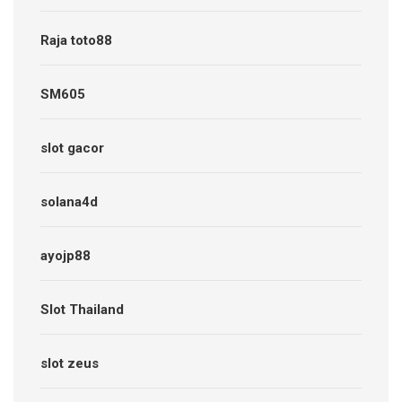
Raja toto88
SM605
slot gacor
solana4d
ayojp88
Slot Thailand
slot zeus