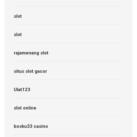
slot
slot
rajamenang slot
situs slot gacor
Ulat123
slot online
bosku33 casino