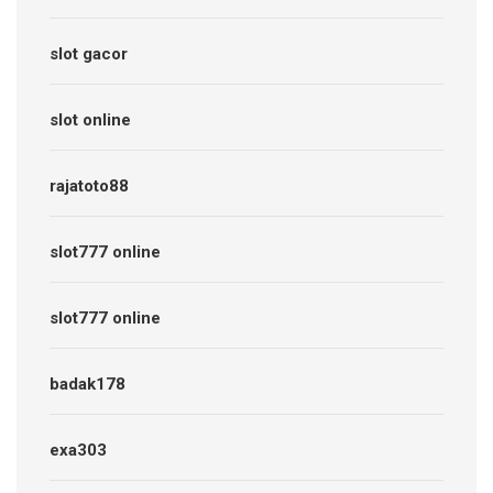
slot gacor
slot online
rajatoto88
slot777 online
slot777 online
badak178
exa303