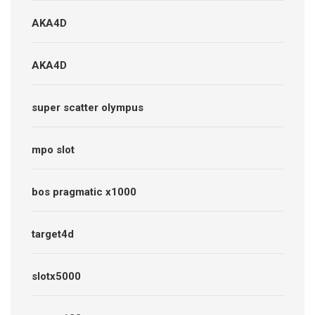
AKA4D
AKA4D
super scatter olympus
mpo slot
bos pragmatic x1000
target4d
slotx5000