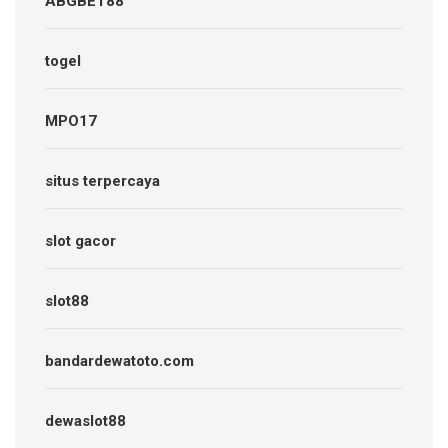
ABGBET88
togel
MPO17
situs terpercaya
slot gacor
slot88
bandardewatoto.com
dewaslot88