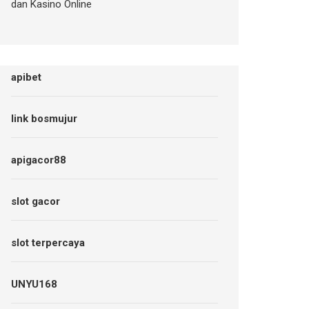
dan Kasino Online
apibet
link bosmujur
apigacor88
slot gacor
slot terpercaya
UNYU168