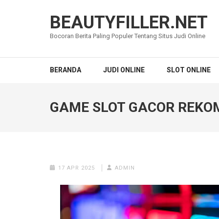
Lompat
ke
BEAUTYFILLER.NET
konten
Bocoran Berita Paling Populer Tentang Situs Judi Online
(Tekan
Enter)
BERANDA
JUDI ONLINE
SLOT ONLINE
GAME SLOT GACOR REKO
17 APR 2025
ADMIN