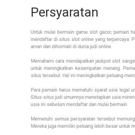
Persyaratan
Untuk mulai bermain game slot gacor, pemain h
mendaftar di situs slot online yang terpercaya.
aman dan dihormati di dunia judi online.
Memahami cara mendapatkan jackpot slot sangat 
untuk meningkatkan kesempatan menang. Pemai
situs tersebut. Hal ini meningkatkan peluang me
Para pemain harus mematuhi syarat usia legal un
Situs-situs judi umumnya menetapkan usia minima
usia ini sebelum mendaftar dan mulai bermain.
Memenuhi semua persyaratan tersebut memungk
Mereka juga memiliki peluang lebih besar untuk 