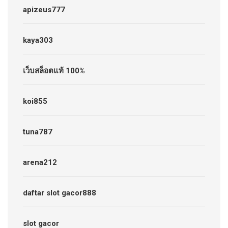
apizeus777
kaya303
เว็บสล็อตแท้ 100%
koi855
tuna787
arena212
daftar slot gacor888
slot gacor