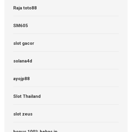
Raja toto88
SM605
slot gacor
solana4d
ayojp88
Slot Thailand
slot zeus
bonus 100% bebas ip