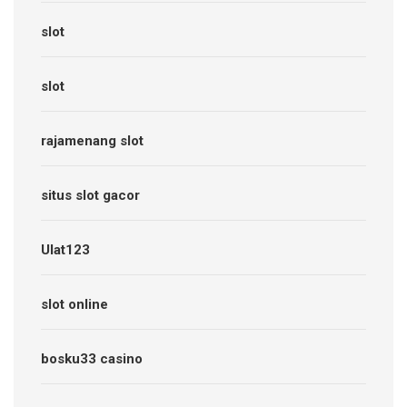
slot
slot
rajamenang slot
situs slot gacor
Ulat123
slot online
bosku33 casino