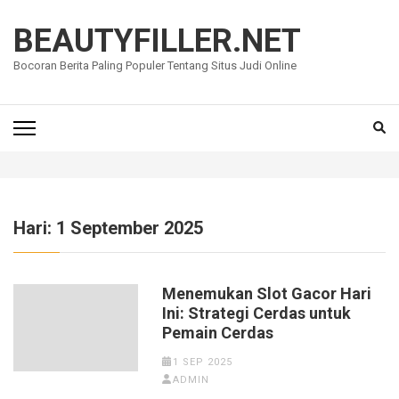
Lompat
ke
BEAUTYFILLER.NET
konten
Bocoran Berita Paling Populer Tentang Situs Judi Online
(Tekan
Enter)
Hari:
1 September 2025
Menemukan Slot Gacor Hari
Ini: Strategi Cerdas untuk
Pemain Cerdas
1 SEP 2025
ADMIN