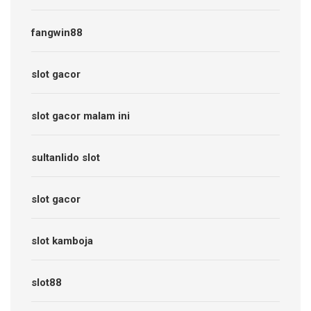
fangwin88
slot gacor
slot gacor malam ini
sultanlido slot
slot gacor
slot kamboja
slot88