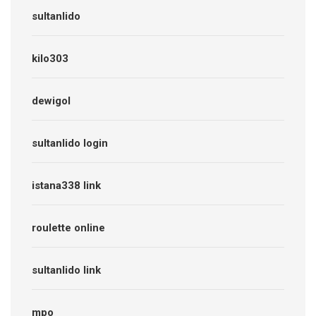
sultanlido
kilo303
dewigol
sultanlido login
istana338 link
roulette online
sultanlido link
mpo