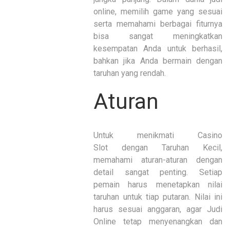
online, memilih game yang sesuai
serta memahami berbagai fiturnya
bisa sangat meningkatkan
kesempatan Anda untuk berhasil,
bahkan jika Anda bermain dengan
taruhan yang rendah.
Aturan
Untuk menikmati Casino
Slot dengan Taruhan Kecil,
memahami aturan-aturan dengan
detail sangat penting. Setiap
pemain harus menetapkan nilai
taruhan untuk tiap putaran. Nilai ini
harus sesuai anggaran, agar Judi
Online tetap menyenangkan dan