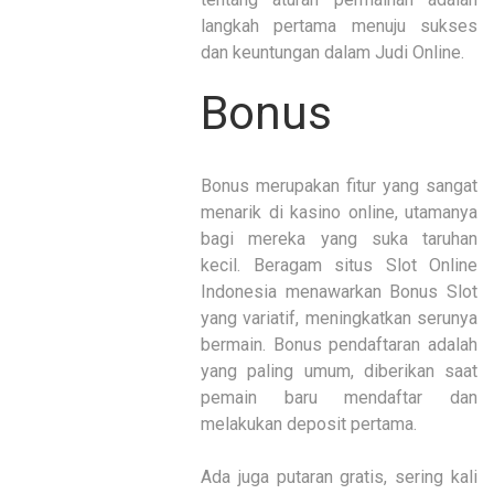
langkah pertama menuju sukses
dan keuntungan dalam Judi Online.
Bonus
Bonus merupakan fitur yang sangat
menarik di kasino online, utamanya
bagi mereka yang suka taruhan
kecil. Beragam situs Slot Online
Indonesia menawarkan Bonus Slot
yang variatif, meningkatkan serunya
bermain. Bonus pendaftaran adalah
yang paling umum, diberikan saat
pemain baru mendaftar dan
melakukan deposit pertama.
Ada juga putaran gratis, sering kali