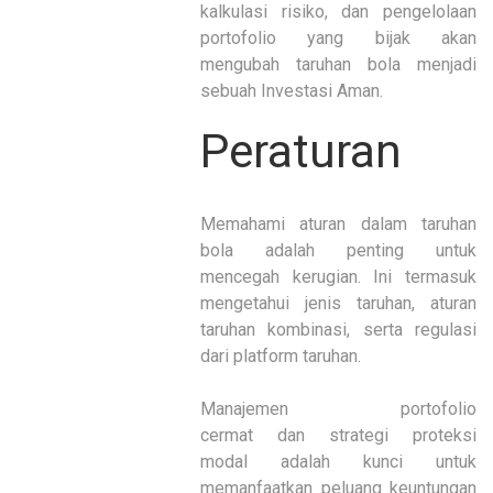
kalkulasi risiko, dan pengelolaan
portofolio yang bijak akan
mengubah taruhan bola menjadi
sebuah Investasi Aman.
Peraturan
Memahami aturan dalam taruhan
bola adalah penting untuk
mencegah kerugian. Ini termasuk
mengetahui jenis taruhan, aturan
taruhan kombinasi, serta regulasi
dari platform taruhan.
Manajemen portofolio
cermat dan strategi proteksi
modal adalah kunci untuk
memanfaatkan peluang keuntungan