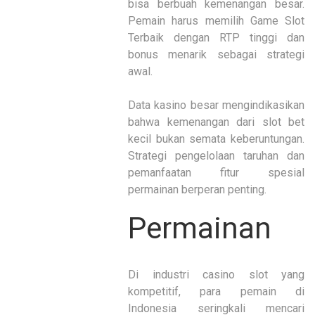
bisa berbuah kemenangan besar.
Pemain harus memilih Game Slot
Terbaik dengan RTP tinggi dan
bonus menarik sebagai strategi
awal.
Data kasino besar mengindikasikan
bahwa kemenangan dari slot bet
kecil bukan semata keberuntungan.
Strategi pengelolaan taruhan dan
pemanfaatan fitur spesial
permainan berperan penting.
Permainan
Di industri casino slot yang
kompetitif, para pemain di
Indonesia seringkali mencari