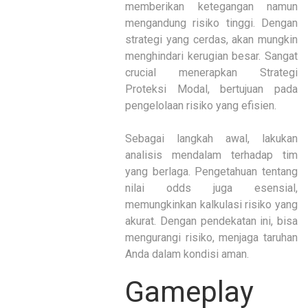
memberikan ketegangan namun
mengandung risiko tinggi. Dengan
strategi yang cerdas, akan mungkin
menghindari kerugian besar. Sangat
crucial menerapkan Strategi
Proteksi Modal, bertujuan pada
pengelolaan risiko yang efisien.
Sebagai langkah awal, lakukan
analisis mendalam terhadap tim
yang berlaga. Pengetahuan tentang
nilai odds juga esensial,
memungkinkan kalkulasi risiko yang
akurat. Dengan pendekatan ini, bisa
mengurangi risiko, menjaga taruhan
Anda dalam kondisi aman.
Gameplay