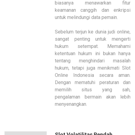
biasanya menawarkan fitur
keamanan canggih dan enkripsi
untuk melindungi data pemain.
Sebelum terjun ke dunia judi online,
sangat penting untuk mengerti
hukum setempat. Memahami
ketentuan hukum ini bukan hanya
tentang menghindari masalah
hukum, tetapi juga menikmati Slot
Online Indonesia secara aman.
Dengan mematuhi peraturan dan
memilih situs yang sah,
pengalaman bermain akan lebih
menyenangkan.
Slot Volatilitas Rendah