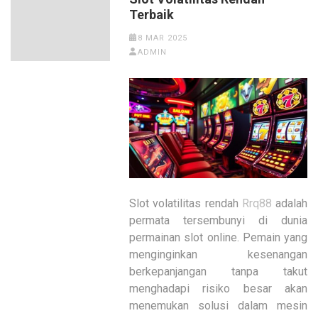
Terbaik
8 MAR 2025
ADMIN
Slot volatilitas rendah
Rrq88
adalah
permata tersembunyi di dunia
permainan slot online. Pemain yang
menginginkan kesenangan
berkepanjangan tanpa takut
menghadapi risiko besar akan
menemukan solusi dalam mesin