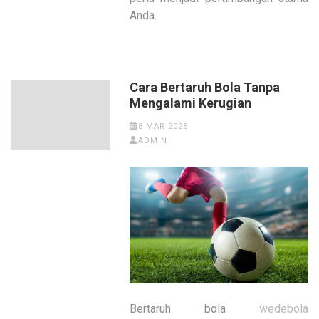
Anda.
Cara Bertaruh Bola Tanpa
Mengalami Kerugian
8 MAR 2025
ADMIN
Bertaruh bola
wedebola