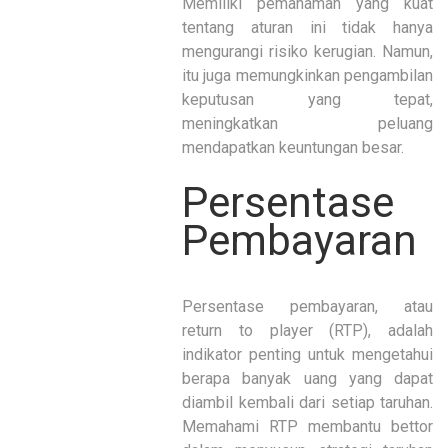
Memiliki pemahaman yang kuat
tentang aturan ini tidak hanya
mengurangi risiko kerugian. Namun,
itu juga memungkinkan pengambilan
keputusan yang tepat,
meningkatkan peluang
mendapatkan keuntungan besar.
Persentase
Pembayaran
Persentase pembayaran, atau
return to player (RTP), adalah
indikator penting untuk mengetahui
berapa banyak uang yang dapat
diambil kembali dari setiap taruhan.
Memahami RTP membantu bettor