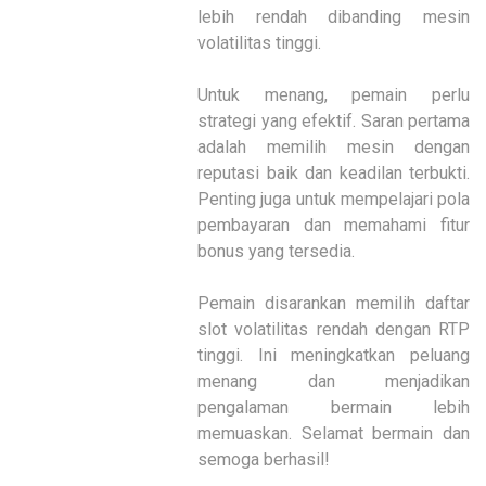
lebih rendah dibanding mesin
volatilitas tinggi.
Untuk menang, pemain perlu
strategi yang efektif. Saran pertama
adalah memilih mesin dengan
reputasi baik dan keadilan terbukti.
Penting juga untuk mempelajari pola
pembayaran dan memahami fitur
bonus yang tersedia.
Pemain disarankan memilih daftar
slot volatilitas rendah dengan RTP
tinggi. Ini meningkatkan peluang
menang dan menjadikan
pengalaman bermain lebih
memuaskan. Selamat bermain dan
semoga berhasil!