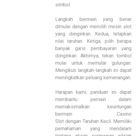
simbol.
Langkah bermain yang benar
dimulai dengan memilih mesin slot
yang diinginkan. Kedua, tetapkan
nilai taruhan. Ketiga, pilih berapa
banyak garis pembayaran yang
diinginkan. Akhirnya, tekan tombol
mulai untuk memutar gulungan.
Mengikuti langkah-langkah ini dapat
meningkatkan peluang kemenangan.
Harapan kami, panduan ini dapat
membantu pemain dalam
memaksimalkan keuntungan
bermain Casino
Slot dengan Taruhan Kecil. Memiliki
pemahaman yang mendalam
tentang aturan permainan adalah