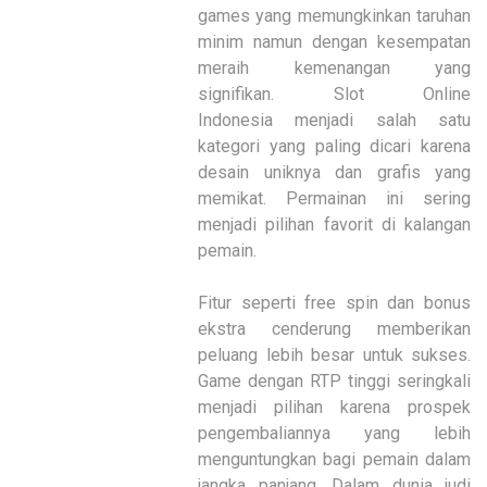
games yang memungkinkan taruhan
minim namun dengan kesempatan
meraih kemenangan yang
signifikan. Slot Online
Indonesia menjadi salah satu
kategori yang paling dicari karena
desain uniknya dan grafis yang
memikat. Permainan ini sering
menjadi pilihan favorit di kalangan
pemain.
Fitur seperti free spin dan bonus
ekstra cenderung memberikan
peluang lebih besar untuk sukses.
Game dengan RTP tinggi seringkali
menjadi pilihan karena prospek
pengembaliannya yang lebih
menguntungkan bagi pemain dalam
jangka panjang. Dalam dunia judi