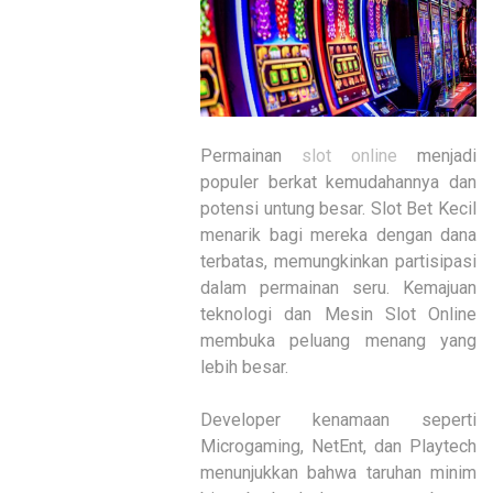
Permainan
slot online
menjadi
populer berkat kemudahannya dan
potensi untung besar. Slot Bet Kecil
menarik bagi mereka dengan dana
terbatas, memungkinkan partisipasi
dalam permainan seru. Kemajuan
teknologi dan Mesin Slot Online
membuka peluang menang yang
lebih besar.
Developer kenamaan seperti
Microgaming, NetEnt, dan Playtech
menunjukkan bahwa taruhan minim