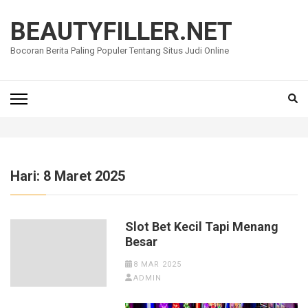
Lompat
ke
BEAUTYFILLER.NET
konten
Bocoran Berita Paling Populer Tentang Situs Judi Online
(Tekan
Enter)
Hari:
8 Maret 2025
Slot Bet Kecil Tapi Menang
Besar
8 MAR 2025
ADMIN