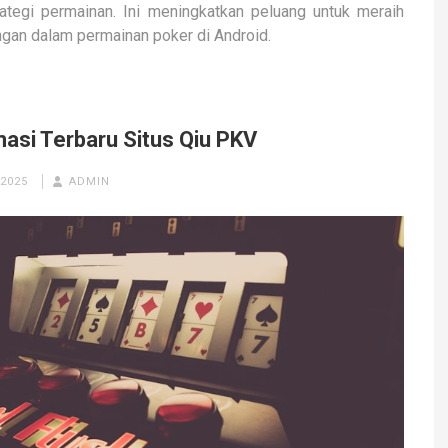
ategi permainan. Ini meningkatkan peluang untuk meraih
an dalam permainan poker di Android.
masi Terbaru Situs Qiu PKV
 2025
ADMIN