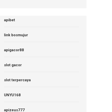
apibet
link bosmujur
apigacor88
slot gacor
slot terpercaya
UNYU168
apizeus777