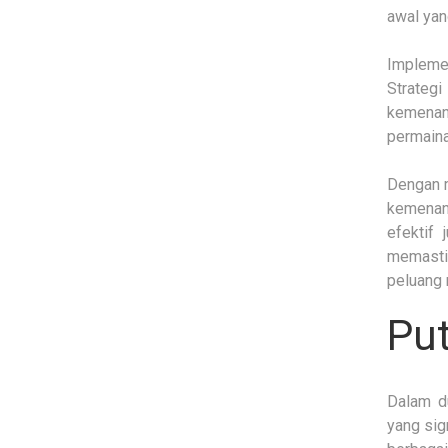
awal yan
Implemen
Strateg
kemenang
permaina
Dengan m
kemenan
efektif 
memast
peluang 
Pu
Dalam d
yang sig