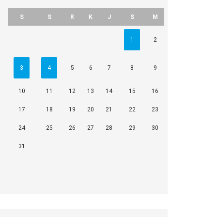
S
S
R
K
J
S
M
1
2
3
4
5
6
7
8
9
10
11
12
13
14
15
16
17
18
19
20
21
22
23
24
25
26
27
28
29
30
31