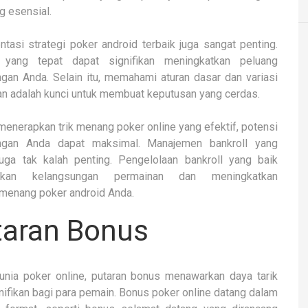
g esensial.
tasi strategi poker android terbaik juga sangat penting.
i yang tepat dapat signifikan meningkatkan peluang
an Anda. Selain itu, memahami aturan dasar dan variasi
n adalah kunci untuk membuat keputusan yang cerdas.
enerapkan trik menang poker online yang efektif, potensi
gan Anda dapat maksimal. Manajemen bankroll yang
juga tak kalah penting. Pengelolaan bankroll yang baik
ikan kelangsungan permainan dan meningkatkan
menang poker android Anda.
taran Bonus
unia poker online, putaran bonus menawarkan daya tarik
nifikan bagi para pemain. Bonus poker online datang dalam