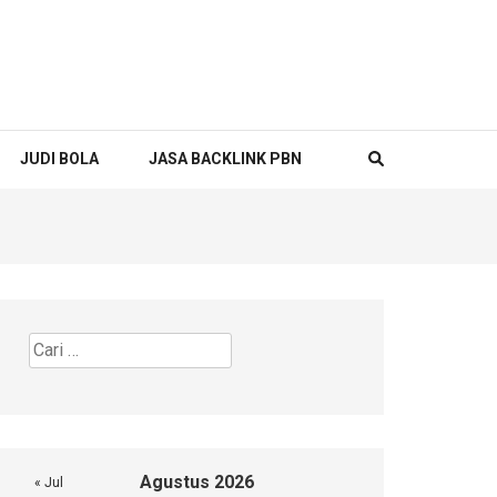
JUDI BOLA
JASA BACKLINK PBN
Cari
untuk:
Agustus 2026
« Jul