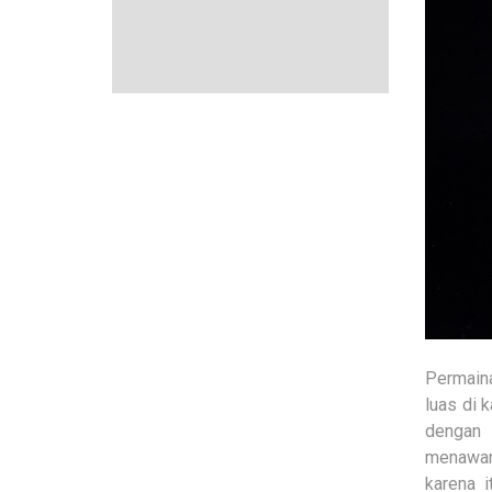
Permai
luas di 
dengan 
menawar
karena i