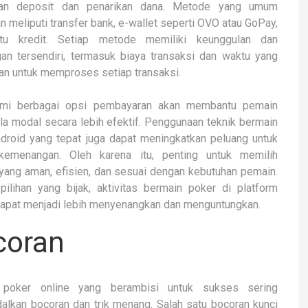
an deposit dan penarikan dana. Metode yang umum
n meliputi transfer bank, e-wallet seperti OVO atau GoPay,
tu kredit. Setiap metode memiliki keunggulan dan
an tersendiri, termasuk biaya transaksi dan waktu yang
an untuk memproses setiap transaksi.
i berbagai opsi pembayaran akan membantu pemain
a modal secara lebih efektif. Penggunaan teknik bermain
droid yang tepat juga dapat meningkatkan peluang untuk
kemenangan. Oleh karena itu, penting untuk memilih
ang aman, efisien, dan sesuai dengan kebutuhan pemain.
ilihan yang bijak, aktivitas bermain poker di platform
apat menjadi lebih menyenangkan dan menguntungkan.
coran
poker online yang berambisi untuk sukses sering
lkan bocoran dan trik menang. Salah satu bocoran kunci