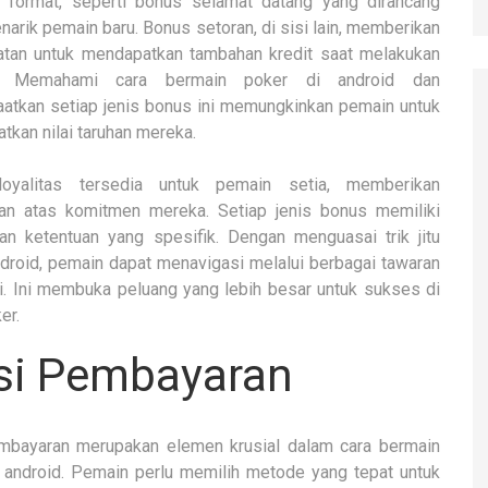
i format, seperti bonus selamat datang yang dirancang
narik pemain baru. Bonus setoran, di sisi lain, memberikan
tan untuk mendapatkan tambahan kredit saat melakukan
t. Memahami cara bermain poker di android dan
atkan setiap jenis bonus ini memungkinkan pemain untuk
tkan nilai taruhan mereka.
oyalitas tersedia untuk pemain setia, memberikan
an atas komitmen mereka. Setiap jenis bonus memiliki
an ketentuan yang spesifik. Dengan menguasai trik jitu
droid, pemain dapat menavigasi melalui berbagai tawaran
i. Ini membuka peluang yang lebih besar untuk sukses di
er.
si Pembayaran
mbayaran merupakan elemen krusial dalam cara bermain
 android. Pemain perlu memilih metode yang tepat untuk