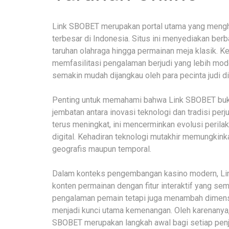
Link SBOBET merupakan portal utama yang mengh
terbesar di Indonesia. Situs ini menyediakan berb
taruhan olahraga hingga permainan meja klasik.
memfasilitasi pengalaman berjudi yang lebih mode
semakin mudah dijangkau oleh para pecinta judi di
Penting untuk memahami bahwa Link SBOBET bukan
jembatan antara inovasi teknologi dan tradisi per
terus meningkat, ini mencerminkan evolusi perila
digital. Kehadiran teknologi mutakhir memungkin
geografis maupun temporal.
Dalam konteks pengembangan kasino modern, L
konten permainan dengan fitur interaktif yang sem
pengalaman pemain tetapi juga menambah dimensi 
menjadi kunci utama kemenangan. Oleh karenanya
SBOBET merupakan langkah awal bagi setiap penju