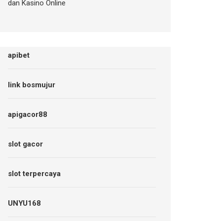
dan Kasino Online
apibet
link bosmujur
apigacor88
slot gacor
slot terpercaya
UNYU168