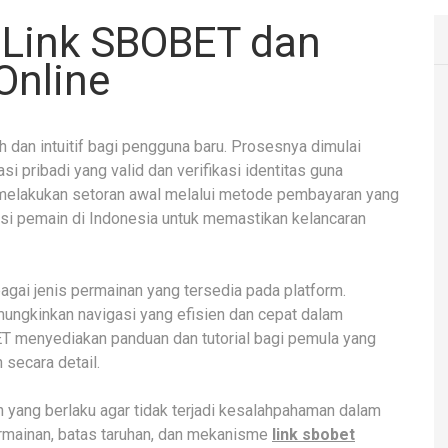
 Link SBOBET dan
Online
 dan intuitif bagi pengguna baru. Prosesnya dimulai
pribadi yang valid dan verifikasi identitas guna
 melakukan setoran awal melalui metode pembayaran yang
si pemain di Indonesia untuk memastikan kelancaran
gai jenis permainan yang tersedia pada platform.
ngkinkan navigasi yang efisien dan cepat dalam
BET menyediakan panduan dan tutorial bagi pemula yang
secara detail.
 yang berlaku agar tidak terjadi kesalahpahaman dalam
ermainan, batas taruhan, dan mekanisme
link sbobet