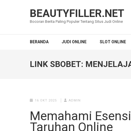
Lompat
ke
BEAUTYFILLER.NET
konten
Bocoran Berita Paling Populer Tentang Situs Judi Online
(Tekan
Enter)
BERANDA
JUDI ONLINE
SLOT ONLINE
LINK SBOBET: MENJELAJA
16 OKT 2025
ADMIN
Memahami Esensi
Taruhan Online