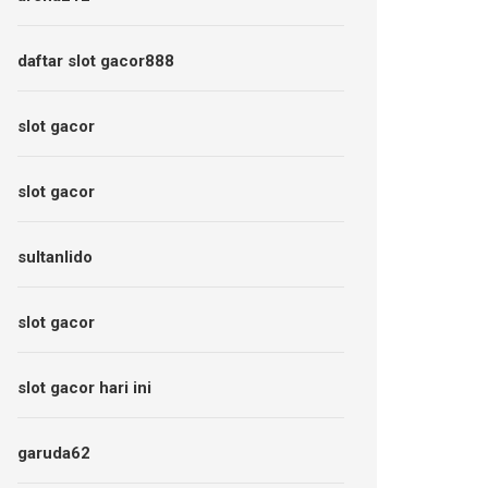
daftar slot gacor888
slot gacor
slot gacor
sultanlido
slot gacor
slot gacor hari ini
garuda62