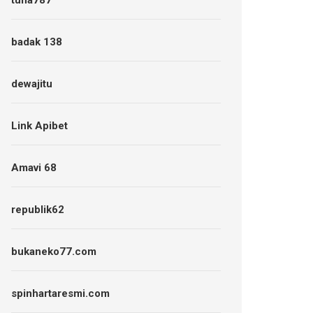
badak 138
dewajitu
Link Apibet
Amavi 68
republik62
bukaneko77.com
spinhartaresmi.com