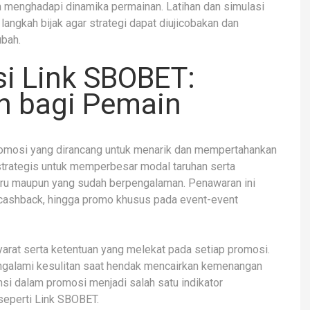
 menghadapi dinamika permainan. Latihan dan simulasi
angkah bijak agar strategi dapat diujicobakan dan
ubah.
i Link SBOBET:
n bagi Pemain
omosi yang dirancang untuk menarik dan mempertahankan
 strategis untuk memperbesar modal taruhan serta
aru maupun yang sudah berpengalaman. Penawaran ini
 cashback, hingga promo khusus pada event-event
at serta ketentuan yang melekat pada setiap promosi.
ngalami kesulitan saat hendak mencairkan kemenangan
nsi dalam promosi menjadi salah satu indikator
 seperti Link SBOBET.