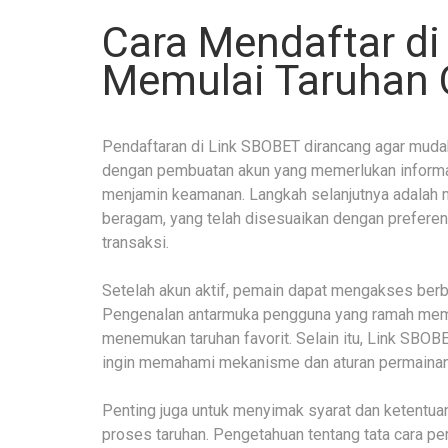
Cara Mendaftar di
Memulai Taruhan 
Pendaftaran di Link SBOBET dirancang agar mudah
dengan pembuatan akun yang memerlukan informasi 
menjamin keamanan. Langkah selanjutnya adalah
beragam, yang telah disesuaikan dengan preferen
transaksi.
Setelah akun aktif, pemain dapat mengakses berba
Pengenalan antarmuka pengguna yang ramah memu
menemukan taruhan favorit. Selain itu, Link SBO
ingin memahami mekanisme dan aturan permainan 
Penting juga untuk menyimak syarat dan ketentuan
proses taruhan. Pengetahuan tentang tata cara p