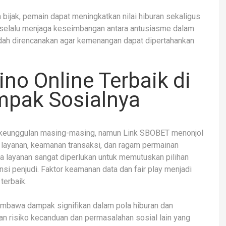
jak, pemain dapat meningkatkan nilai hiburan sekaligus
 selalu menjaga keseimbangan antara antusiasme dalam
dah direncanakan agar kemenangan dapat dipertahankan
no Online Terbaik di
mpak Sosialnya
n keunggulan masing-masing, namun Link SBOBET menonjol
 layanan, keamanan transaksi, dan ragam permainan
a layanan sangat diperlukan untuk memutuskan pilihan
si penjudi. Faktor keamanan data dan fair play menjadi
terbaik.
membawa dampak signifikan dalam pola hiburan dan
an risiko kecanduan dan permasalahan sosial lain yang