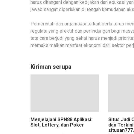
harus ditangani dengan kebijakan dan edukasi ya
jawab sangat diperlukan di tengah kemudahan aks
Pemerintah dan organisasi terkait perlu terus m
regulasi yang efektif dan perlindungan bagi masy
tata cara berjudi yang sehat harus menjadi priori
memaksimalkan manfaat ekonomi dari sektor perju
Kiriman serupa
Menjelajahi SPN88 Aplikasi:
Situs Judi 
Slot, Lottery, dan Poker
dan Terkini
situsan777