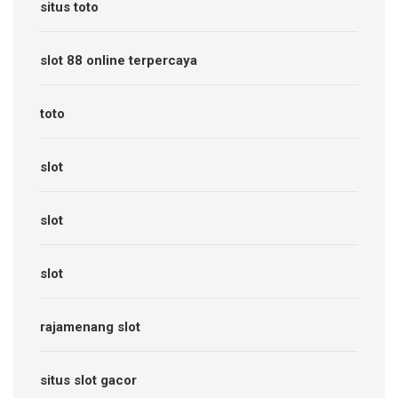
situs toto
slot 88 online terpercaya
toto
slot
slot
slot
rajamenang slot
situs slot gacor