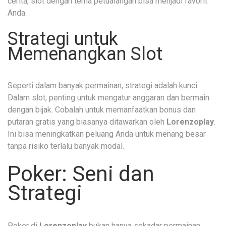
cerita, slot dengan tema petualangan bisa menjadi favorit
Anda.
Strategi untuk
Memenangkan Slot
Seperti dalam banyak permainan, strategi adalah kunci.
Dalam slot, penting untuk mengatur anggaran dan bermain
dengan bijak. Cobalah untuk memanfaatkan bonus dan
putaran gratis yang biasanya ditawarkan oleh
Lorenzoplay
.
Ini bisa meningkatkan peluang Anda untuk menang besar
tanpa risiko terlalu banyak modal.
Poker: Seni dan
Strategi
Poker di
Lorenzoplay
bukan hanya sekadar permainan