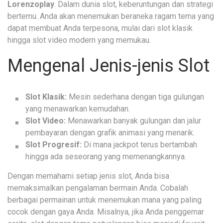
Lorenzoplay
. Dalam dunia slot, keberuntungan dan strategi
bertemu. Anda akan menemukan beraneka ragam tema yang
dapat membuat Anda terpesona, mulai dari slot klasik
hingga slot video modern yang memukau.
Mengenal Jenis-jenis Slot
Slot Klasik:
Mesin sederhana dengan tiga gulungan
yang menawarkan kemudahan.
Slot Video:
Menawarkan banyak gulungan dan jalur
pembayaran dengan grafik animasi yang menarik.
Slot Progresif:
Di mana jackpot terus bertambah
hingga ada seseorang yang memenangkannya.
Dengan memahami setiap jenis slot, Anda bisa
memaksimalkan pengalaman bermain Anda. Cobalah
berbagai permainan untuk menemukan mana yang paling
cocok dengan gaya Anda. Misalnya, jika Anda penggemar