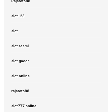
Rajatoto88
slot123
slot
slot resmi
slot gacor
slot online
rajatoto88
slot777 online