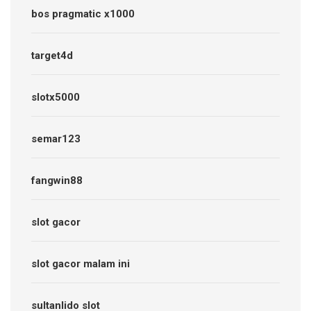
bos pragmatic x1000
target4d
slotx5000
semar123
fangwin88
slot gacor
slot gacor malam ini
sultanlido slot