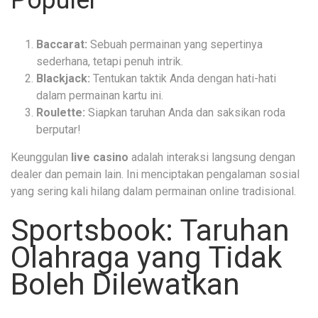
Populer
Baccarat:
Sebuah permainan yang sepertinya
sederhana, tetapi penuh intrik.
Blackjack:
Tentukan taktik Anda dengan hati-hati
dalam permainan kartu ini.
Roulette:
Siapkan taruhan Anda dan saksikan roda
berputar!
Keunggulan
live casino
adalah interaksi langsung dengan
dealer dan pemain lain. Ini menciptakan pengalaman sosial
yang sering kali hilang dalam permainan online tradisional.
Sportsbook: Taruhan
Olahraga yang Tidak
Boleh Dilewatkan