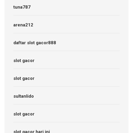
tuna787
arena212
daftar slot gacor888
slot gacor
slot gacor
sultanlido
slot gacor
slot gacor hari ini