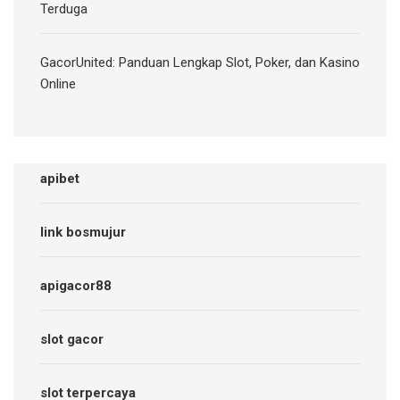
Terduga
GacorUnited: Panduan Lengkap Slot, Poker, dan Kasino
Online
apibet
link bosmujur
apigacor88
slot gacor
slot terpercaya