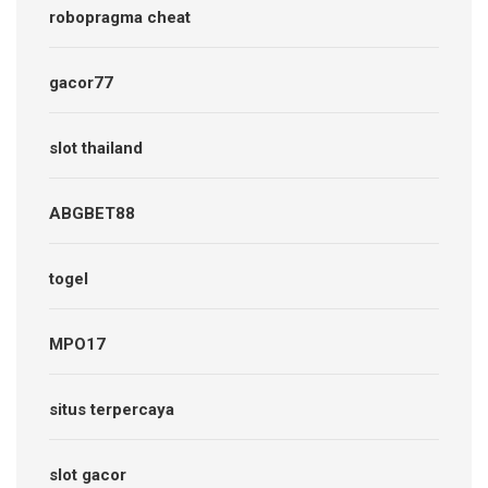
robopragma cheat
gacor77
slot thailand
ABGBET88
togel
MPO17
situs terpercaya
slot gacor